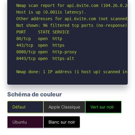
Nmap scan report for api.6vite.com (104.26.0.241)

Host is up (0.0011s latency).

Other addresses for api.6vite.com (not scanned): 
Not shown: 96 filtered tcp ports (no-response)

PORT     STATE SERVICE

80/tcp   open  http

443/tcp  open  https

8080/tcp open  http-proxy

8443/tcp open  https-alt

Nmap done: 1 IP address (1 host up) scanned in 2.
Schéma de couleur
Défaut
Apple Classique
Vert sur noir
Ubuntu
Blanc sur noir