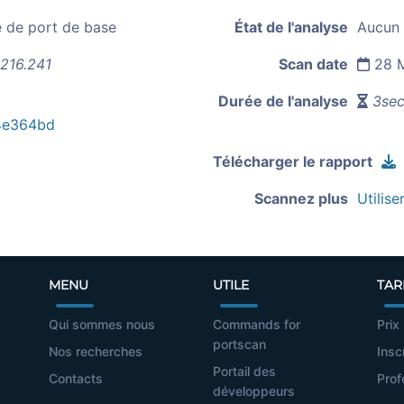
e de port de base
État de l'analyse
Aucun 
216.241
Scan date
28 M
Durée de l'analyse
3sec
4e364bd
Télécharger le rapport
Scannez plus
Utilise
MENU
UTILE
TAR
Qui sommes nous
Commands for
Prix
portscan
Nos recherches
Insc
Portail des
Contacts
Prof
développeurs