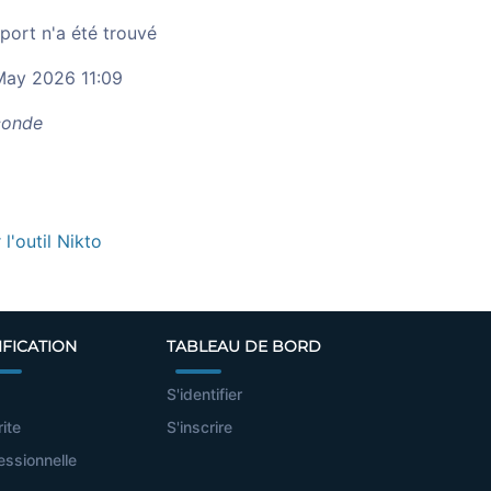
port n'a été trouvé
ay 2026 11:09
onde
r l'outil Nikto
IFICATION
TABLEAU DE BORD
S'identifier
rite
S'inscrire
essionnelle