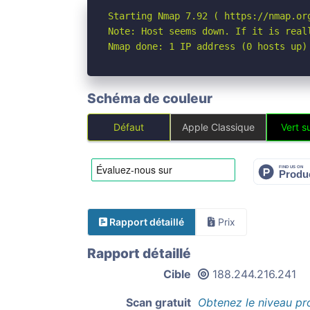
Starting Nmap 7.92 ( https://nmap.org
Note: Host seems down. If it is real
Nmap done: 1 IP address (0 hosts up)
Schéma de couleur
Défaut
Apple Classique
Vert su
Rapport détaillé
Prix
Rapport détaillé
Cible
188.244.216.241
Scan gratuit
Obtenez le niveau pr