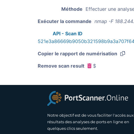
Méthode
Effectuer une analys
Exécuter la commande
nmap -F 188.244.
API - Scan ID
521e3a86669b9050b321598b9a3a707f6
Copier le rapport de numérisation
Remove scan result
$
Notre objectif est de vous faciliter l'accès aux
résultats des analyses de ports en ligne en
quelques clics seulement.