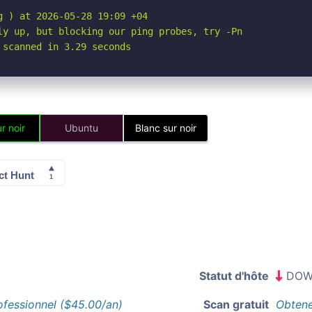
 ) at 2026-05-28 19:09 +04

ly up, but blocking our ping probes, try -Pn

 scanned in 3.29 seconds
r noir
Ubuntu
Blanc sur noir
Statut d'hôte
DOW
ofessionnel ($45.00/an)
Scan gratuit
Obtene