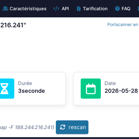
Caractéristiques
API
Tarification
FAQ
.216.241"
Portscanner en 
Durée
Date
3seconde
2026-05-28
rescan
map -F 188.244.216.241)