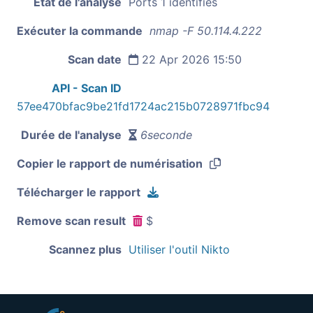
État de l'analyse
Ports 1 identifiés
Exécuter la commande
nmap -F 50.114.4.222
Scan date
22 Apr 2026 15:50
API - Scan ID
57ee470bfac9be21fd1724ac215b0728971fbc94
Durée de l'analyse
6seconde
Copier le rapport de numérisation
Télécharger le rapport
Remove scan result
$
Scannez plus
Utiliser l'outil Nikto