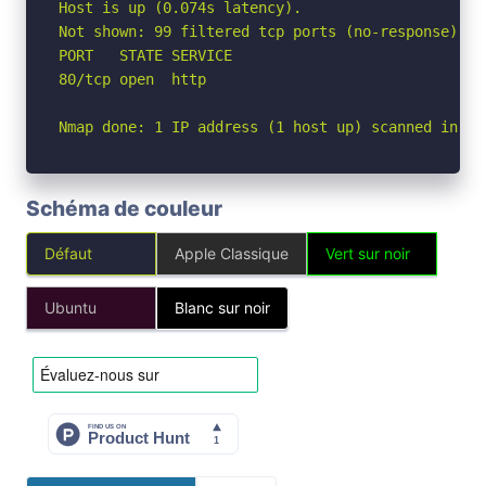
Host is up (0.074s latency).

Not shown: 99 filtered tcp ports (no-response)

PORT   STATE SERVICE

80/tcp open  http

Nmap done: 1 IP address (1 host up) scanned in 6.
Schéma de couleur
Défaut
Apple Classique
Vert sur noir
Ubuntu
Blanc sur noir