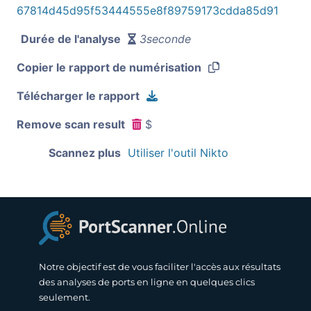
67814d45d95f53444555e8f89759173cdda85d91
Durée de l'analyse
3seconde
Copier le rapport de numérisation
Télécharger le rapport
Remove scan result
$
Scannez plus
Utiliser l'outil Nikto
Notre objectif est de vous faciliter l'accès aux résultats
des analyses de ports en ligne en quelques clics
seulement.