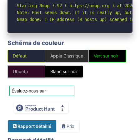
Starting Nmap 7.92 ( https://nmap.org ) at 2026-04
Note: Host seems down. If it is really up, but bl
Nmap done: 1 IP address (0 hosts up) scanned in 3
Schéma de couleur
Défaut
Apple Classique
Vert sur noir
Ubuntu
Blanc sur noir
Rapport détaillé
Prix