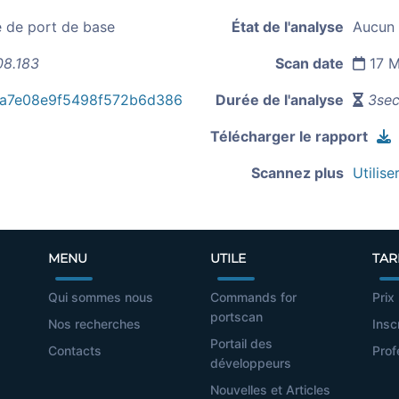
e de port de base
État de l'analyse
Aucun 
08.183
Scan date
17 M
ba7e08e9f5498f572b6d386
Durée de l'analyse
3sec
Télécharger le rapport
Scannez plus
Utilise
MENU
UTILE
TAR
Qui sommes nous
Commands for
Prix
portscan
Nos recherches
Insc
Portail des
Contacts
Prof
développeurs
Nouvelles et Articles