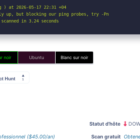
 ) at 2026-05-17 22:31 +04

ly up, but blocking our ping probes, try -Pn

 scanned in 3.24 seconds
r noir
Ubuntu
Blanc sur noir
Statut d'hôte
DOW
ofessionnel ($45.00/an)
Scan gratuit
Obtene