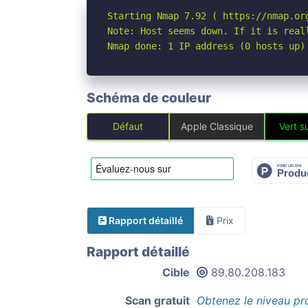
Starting Nmap 7.92 ( https://nmap.org
Note: Host seems down. If it is real
Nmap done: 1 IP address (0 hosts up)
Schéma de couleur
Défaut
Apple Classique
Vert su
Rapport détaillé
Prix
Rapport détaillé
Cible
89.80.208.183
Scan gratuit
Obtenez le niveau pr