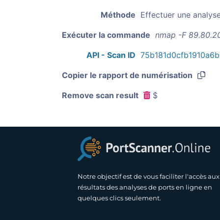
Méthode
Effectuer une analys
Exécuter la commande
nmap -F 89.80.2
API - Scan ID
75b181d0cfb1910a6
Copier le rapport de numérisation
Remove scan result
$
Notre objectif est de vous faciliter l'accès aux
résultats des analyses de ports en ligne en
quelques clics seulement.