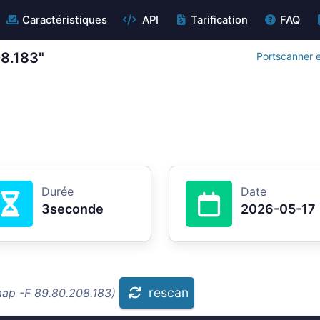
Caractéristiques
API
Tarification
FAQ
08.183"
Portscanner e
Durée
Date
3seconde
2026-05-17
rescan
map -F 89.80.208.183)