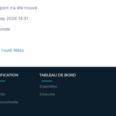
port n'a été trouvé
ay 2026 14:31
onde
r l'outil Nikto
IFICATION
TABLEAU DE BORD
S'identifier
rite
S'inscrire
essionnelle