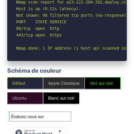
Nmap scan report for a23-222-204-202.deploy.stati
Host is up (0.22s latency).

Not shown: 98 filtered tcp ports (no-response)

PORT    STATE SERVICE

80/tcp  open  http

443/tcp open  https

Nmap done: 1 IP address (1 host up) scanned in 5.
Schéma de couleur
Défaut
Apple Classique
Vert sur noir
Ubuntu
Blanc sur noir