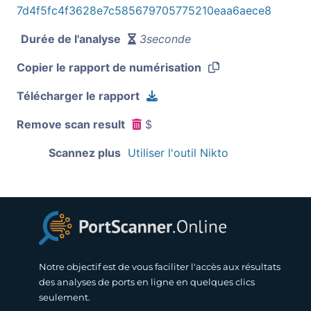
7d4f5fc4f3628e7c585679705775210eaa6aece8
Durée de l'analyse
3seconde
Copier le rapport de numérisation
Télécharger le rapport
Remove scan result
$
Scannez plus
Utiliser l'outil Nikto
Notre objectif est de vous faciliter l'accès aux résultats
des analyses de ports en ligne en quelques clics
seulement.