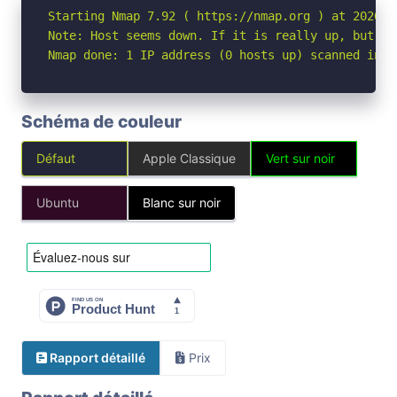
Starting Nmap 7.92 ( https://nmap.org ) at 2026-05
Note: Host seems down. If it is really up, but bl
Nmap done: 1 IP address (0 hosts up) scanned in 3
Schéma de couleur
Défaut
Apple Classique
Vert sur noir
Ubuntu
Blanc sur noir
Rapport détaillé
Prix