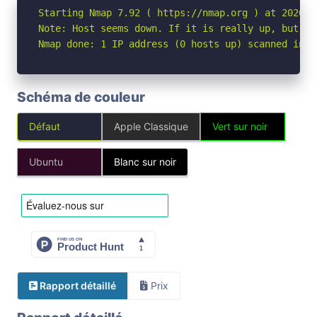
Starting Nmap 7.92 ( https://nmap.org ) at 2026-04
Note: Host seems down. If it is really up, but bl
Nmap done: 1 IP address (0 hosts up) scanned in 3
Schéma de couleur
Défaut
Apple Classique
Vert sur noir
Ubuntu
Blanc sur noir
Rapport détaillé
Prix