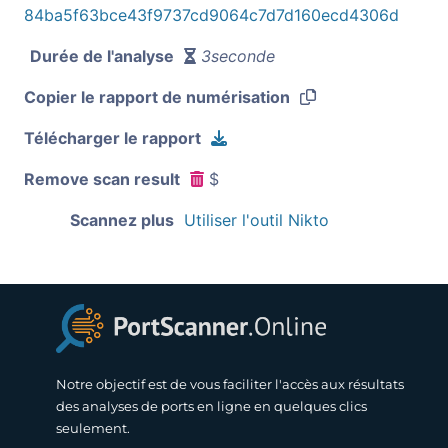
84ba5f63bce43f9737cd9064c7d7d160ecd4306d
Durée de l'analyse
3seconde
Copier le rapport de numérisation
Télécharger le rapport
Remove scan result
$
Scannez plus
Utiliser l'outil Nikto
Notre objectif est de vous faciliter l'accès aux résultats
des analyses de ports en ligne en quelques clics
seulement.