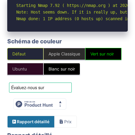
Starting Nmap 7.92 ( https://nmap.org ) at 2026-04
Note: Host seems down. If it is really up, but bl
Nmap done: 1 IP address (0 hosts up) scanned in 3
Schéma de couleur
Défaut
Apple Classique
Vert sur noir
Ubuntu
Blanc sur noir
Rapport détaillé
Prix