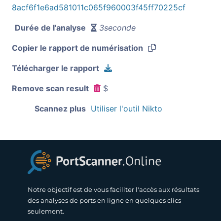
8acf6f1e6ad581011c065f960003f45ff70225cf
Durée de l'analyse
3seconde
Copier le rapport de numérisation
Télécharger le rapport
Remove scan result
$
Scannez plus
Utiliser l'outil Nikto
Notre objectif est de vous faciliter l'accès aux résultats
des analyses de ports en ligne en quelques clics
seulement.