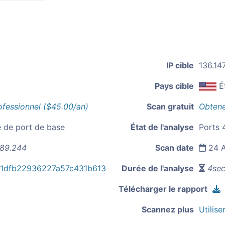
IP cible
136.14
Pays cible
É
ofessionnel ($45.00/an)
Scan gratuit
Obtene
e de port de base
État de l'analyse
Ports 4
189.244
Scan date
24 A
1dfb22936227a57c431b613
Durée de l'analyse
4sec
Télécharger le rapport
Scannez plus
Utilise