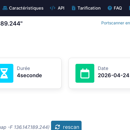
Caractéristiques
API
Tarification
FAQ
189.244"
Portscanner en
Durée
Date
4seconde
2026-04-24
rescan
ap -F 136.147.189.244)