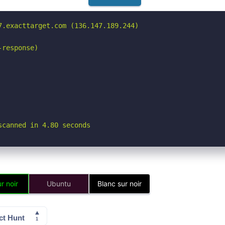
.exacttarget.com (136.147.189.244)

response)

scanned in 4.80 seconds
r noir
Ubuntu
Blanc sur noir