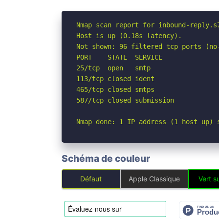
Nmap scan report for inbound-reply.s7
Host is up (0.18s latency).

Not shown: 96 filtered tcp ports (no-
PORT    STATE  SERVICE

25/tcp  open   smtp

113/tcp closed ident

465/tcp closed smtps

587/tcp closed submission

Nmap done: 1 IP address (1 host up) 
Schéma de couleur
Défaut
Apple Classique
Vert su