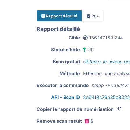
Rapport détaillé
Prix
Rapport détaillé
Cible
136.147.189.244
Statut d'hôte
UP
Scan gratuit
Obtenez le niveau pr
Méthode
Effectuer une analys
Exécuter la commande
nmap -F 136.147.
API - Scan ID
8e6418c76a35a8022
Copier le rapport de numérisation
Remove scan result
$