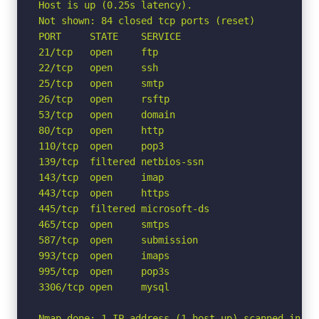
Host is up (0.25s latency).

Not shown: 84 closed tcp ports (reset)

PORT     STATE    SERVICE

21/tcp   open     ftp

22/tcp   open     ssh

25/tcp   open     smtp

26/tcp   open     rsftp

53/tcp   open     domain

80/tcp   open     http

110/tcp  open     pop3

139/tcp  filtered netbios-ssn

143/tcp  open     imap

443/tcp  open     https

445/tcp  filtered microsoft-ds

465/tcp  open     smtps

587/tcp  open     submission

993/tcp  open     imaps

995/tcp  open     pop3s

3306/tcp open     mysql

Nmap done: 1 IP address (1 host up) scanned in 4.