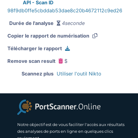
API - Scan ID
98f9db0ffe5cbddab53dae8c20b4672112c9ed26
Durée de l'analyse
4seconde
Copier le rapport de numérisation
Télécharger le rapport
Remove scan result
$
Scannez plus
Utiliser l'outil Nikto
Notre objectif est de vous faciliter l'accès aux résultats
des analyses de ports en ligne en quelques clics
seulement.