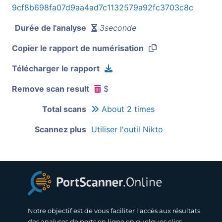
9cf8b698fa07d9aa4ad7c1132579a92fc3703c8c
Durée de l'analyse
3seconde
Copier le rapport de numérisation
Télécharger le rapport
Remove scan result
$
Total scans
About 2 times
Scannez plus
Utiliser l'outil Nikto
Notre objectif est de vous faciliter l'accès aux résultats
des analyses de ports en ligne en quelques clics