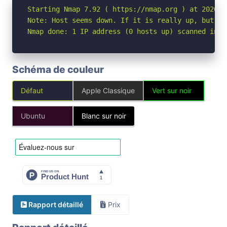
Starting Nmap 7.92 ( https://nmap.org ) at 2026-04
Note: Host seems down. If it is really up, but bl
Nmap done: 1 IP address (0 hosts up) scanned in 3
Schéma de couleur
Défaut
Apple Classique
Vert sur noir
Ubuntu
Blanc sur noir
Rapport détaillé
Prix