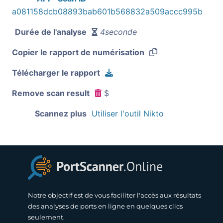
a081158dcb08893bab601b568832a509accc995b
Durée de l'analyse
4seconde
Copier le rapport de numérisation
Télécharger le rapport
Remove scan result
$
Scannez plus
Utiliser l'outil Nikto
Notre objectif est de vous faciliter l'accès aux résultats
des analyses de ports en ligne en quelques clics
seulement.