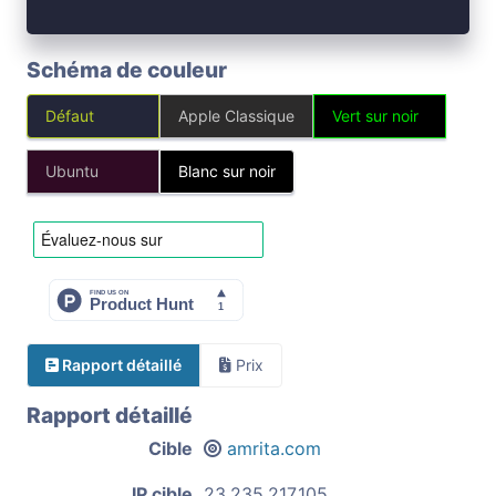
Schéma de couleur
Défaut
Apple Classique
Vert sur noir
Ubuntu
Blanc sur noir
Rapport détaillé
Prix
Rapport détaillé
Cible
amrita.com
IP cible
23.235.217.105