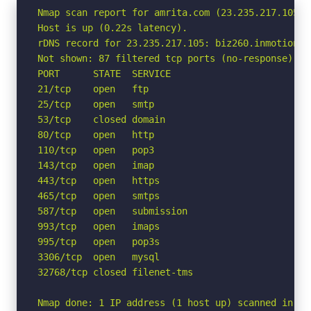
Nmap scan report for amrita.com (23.235.217.105)

Host is up (0.22s latency).

rDNS record for 23.235.217.105: biz260.inmotionhos
Not shown: 87 filtered tcp ports (no-response)

PORT      STATE  SERVICE

21/tcp    open   ftp

25/tcp    open   smtp

53/tcp    closed domain

80/tcp    open   http

110/tcp   open   pop3

143/tcp   open   imap

443/tcp   open   https

465/tcp   open   smtps

587/tcp   open   submission

993/tcp   open   imaps

995/tcp   open   pop3s

3306/tcp  open   mysql

32768/tcp closed filenet-tms

Nmap done: 1 IP address (1 host up) scanned in 4.