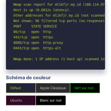
Nmap scan report for mlikfjr.my.id (188.114.97.1)

Host is up (0.0012s latency).

Other addresses for mlikfjr.my.id (not scanned): 
Not shown: 96 filtered tcp ports (no-response)

PORT     STATE SERVICE

80/tcp   open  http

443/tcp  open  https

8080/tcp open  http-proxy

8443/tcp open  https-alt

Nmap done: 1 IP address (1 host up) scanned in 2.
Schéma de couleur
Défaut
Apple Classique
Vert sur noir
Ubuntu
Blanc sur noir