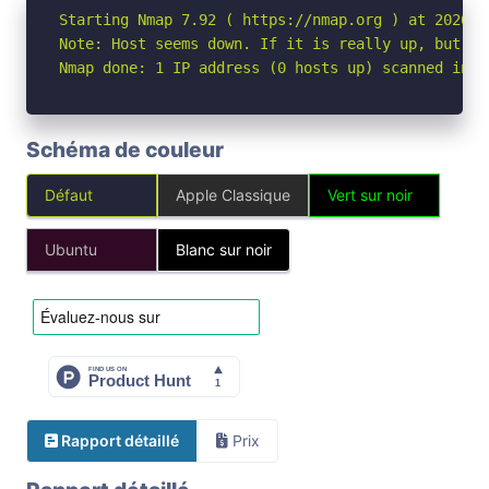
Starting Nmap 7.92 ( https://nmap.org ) at 2026-04
Note: Host seems down. If it is really up, but bl
Nmap done: 1 IP address (0 hosts up) scanned in 3
Schéma de couleur
Défaut
Apple Classique
Vert sur noir
Ubuntu
Blanc sur noir
Rapport détaillé
Prix