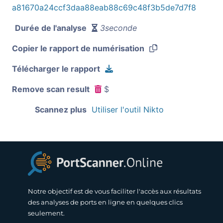
a81670a24ccf3daa88eab88c69c48f3b5de7d7f8
Durée de l'analyse
3seconde
Copier le rapport de numérisation
Télécharger le rapport
Remove scan result
$
Scannez plus
Utiliser l'outil Nikto
Notre objectif est de vous faciliter l'accès aux résultats
des analyses de ports en ligne en quelques clics
seulement.