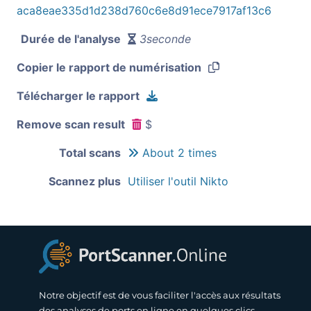
aca8eae335d1d238d760c6e8d91ece7917af13c6
Durée de l'analyse
3seconde
Copier le rapport de numérisation
Télécharger le rapport
Remove scan result
$
Total scans
About 2 times
Scannez plus
Utiliser l'outil Nikto
Notre objectif est de vous faciliter l'accès aux résultats
des analyses de ports en ligne en quelques clics