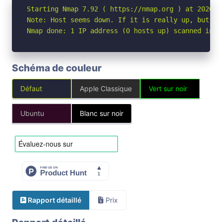
Starting Nmap 7.92 ( https://nmap.org ) at 2026-05
Note: Host seems down. If it is really up, but bl
Nmap done: 1 IP address (0 hosts up) scanned in 3
Schéma de couleur
Défaut
Apple Classique
Vert sur noir
Ubuntu
Blanc sur noir
Rapport détaillé
Prix