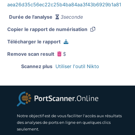
aea26d35c56ec22c25b4ba84aa3f43b6929b1a81
Durée de l'analyse
3seconde
Copier le rapport de numérisation
Télécharger le rapport
Remove scan result
$
Scannez plus
Utiliser l'outil Nikto
Notre objectif est de vous faciliter l'accès aux résultats
des analyses de ports en ligne en quelques clics
seulement.