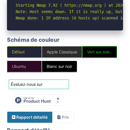
Starting Nmap 7.92 ( https://nmap.org ) at 2026-04
Note: Host seems down. If it is really up, but bl
Nmap done: 1 IP address (0 hosts up) scanned in 3
Schéma de couleur
Défaut
Apple Classique
Vert sur noir
Ubuntu
Blanc sur noir
Rapport détaillé
Prix