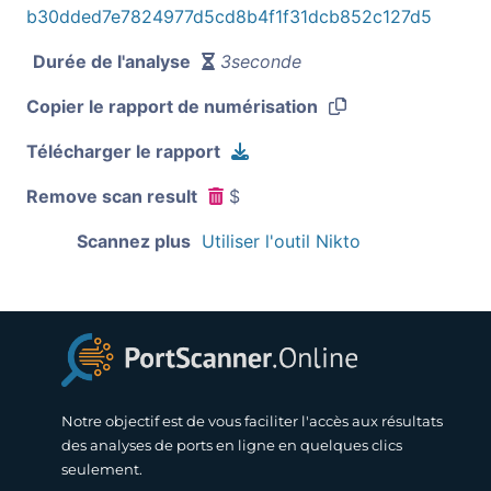
b30dded7e7824977d5cd8b4f1f31dcb852c127d5
Durée de l'analyse
3seconde
Copier le rapport de numérisation
Télécharger le rapport
Remove scan result
$
Scannez plus
Utiliser l'outil Nikto
Notre objectif est de vous faciliter l'accès aux résultats
des analyses de ports en ligne en quelques clics
seulement.