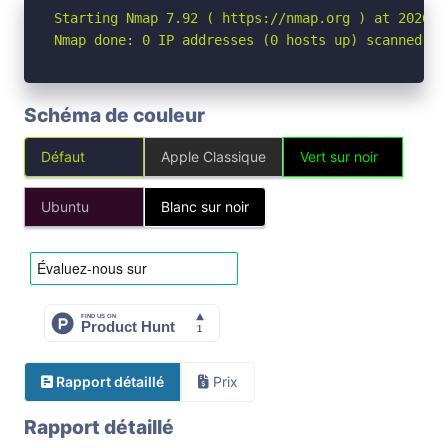
Starting Nmap 7.92 ( https://nmap.org ) at 2026-05
Nmap done: 0 IP addresses (0 hosts up) scanned in
Schéma de couleur
Défaut
Apple Classique
Vert sur noir
Ubuntu
Blanc sur noir
Rapport détaillé
Prix
Rapport détaillé