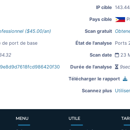
IP cible
143.44
Pays cible
P
ofessionnel ($45.00/an)
Scan gratuit
Obtene
e de port de base
État de l'analyse
Ports 2
84.32
Scan date
23 M
c9e8d9d7618fcd986420f30
Durée de l'analyse
9sec
Télécharger le rapport
Scannez plus
Utilise
MENU
UTILE
TAR