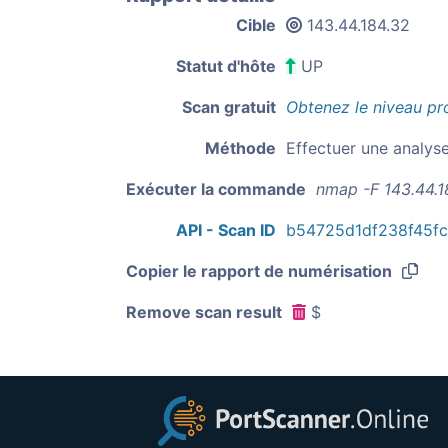
Cible
143.44.184.32
Statut d'hôte
UP
Scan gratuit
Obtenez le niveau pr
Méthode
Effectuer une analys
Exécuter la commande
nmap -F 143.44.1
API - Scan ID
b54725d1df238f45f
Copier le rapport de numérisation
Remove scan result
$