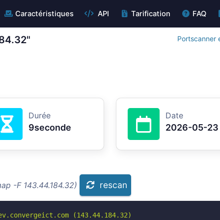
Caractéristiques
API
Tarification
FAQ
184.32"
Portscanner 
Durée
Date
9seconde
2026-05-23
rescan
ap -F 143.44.184.32)
v.convergeict.com (143.44.184.32)
