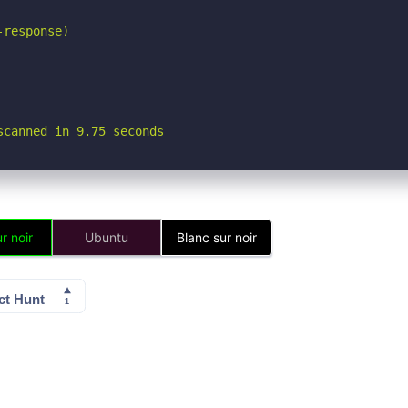
response)

scanned in 9.75 seconds
r noir
Ubuntu
Blanc sur noir