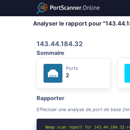
Analyser le rapport pour "143.44.
143.44.184.32
Sommaire
Ports
2
Rapporter
Effectuer une analyse de port de base (nm
Nmap scan report for 143.44.184.32-re