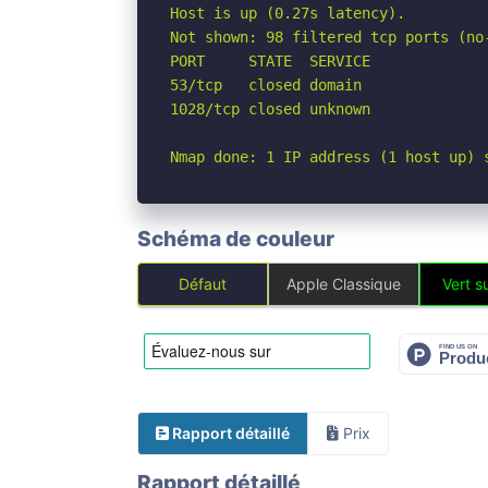
Host is up (0.27s latency).

Not shown: 98 filtered tcp ports (no-
PORT     STATE  SERVICE

53/tcp   closed domain

1028/tcp closed unknown

Nmap done: 1 IP address (1 host up) 
Schéma de couleur
Défaut
Apple Classique
Vert su
Rapport détaillé
Prix
Rapport détaillé