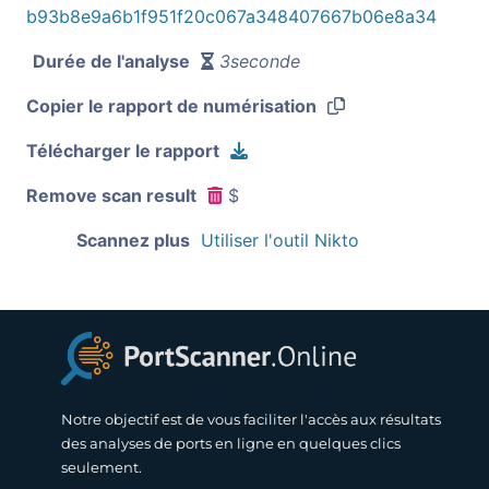
b93b8e9a6b1f951f20c067a348407667b06e8a34
Durée de l'analyse
3seconde
Copier le rapport de numérisation
Télécharger le rapport
Remove scan result
$
Scannez plus
Utiliser l'outil Nikto
Notre objectif est de vous faciliter l'accès aux résultats
des analyses de ports en ligne en quelques clics
seulement.