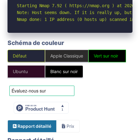
Starting Nmap 7.92 ( https://nmap.org ) at 2026-04
Note: Host seems down. If it is really up, but bl
Nmap done: 1 IP address (0 hosts up) scanned in 3
Schéma de couleur
Défaut
Apple Classique
Vert sur noir
Ubuntu
Blanc sur noir
Rapport détaillé
Prix