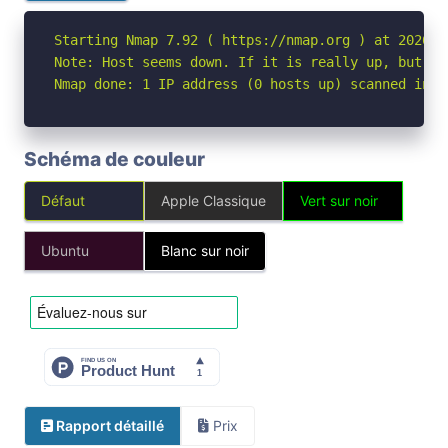
Starting Nmap 7.92 ( https://nmap.org ) at 2026-05
Note: Host seems down. If it is really up, but bl
Nmap done: 1 IP address (0 hosts up) scanned in 3
Schéma de couleur
Défaut
Apple Classique
Vert sur noir
Ubuntu
Blanc sur noir
Rapport détaillé
Prix