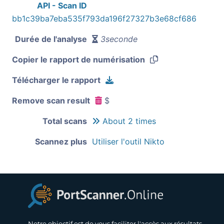
API - Scan ID
bb1c39ba7eba535f793da196f27327b3e68cf686
Durée de l'analyse
3seconde
Copier le rapport de numérisation
Télécharger le rapport
Remove scan result
$
Total scans
About 2 times
Scannez plus
Utiliser l'outil Nikto
Notre objectif est de vous faciliter l'accès aux résultats