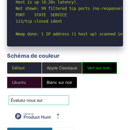
Host is up (0.28s latency).

Not shown: 99 filtered tcp ports (no-response)

PORT    STATE  SERVICE

113/tcp closed ident

Nmap done: 1 IP address (1 host up) scanned in 9.
Schéma de couleur
Défaut
Apple Classique
Vert sur noir
Ubuntu
Blanc sur noir