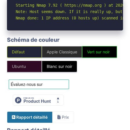
Starting Nmap 7.92 ( https://nmap.org ) at 2026-04
Note: Host seems down. If it is really up, but bl
Nmap done: 1 IP address (0 hosts up) scanned in 3
Schéma de couleur
Défaut
Apple Classique
Vert sur noir
Ubuntu
Blanc sur noir
Rapport détaillé
Prix