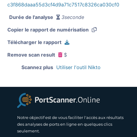
c3f868daaa55d3cf4d9a71c7517c8326ca030cf0
Durée de l'analyse
3seconde
Copier le rapport de numérisation
Télécharger le rapport
Remove scan result
$
Scannez plus
Utiliser l'outil Nikto
Notre objectif est de vous faciliter l'accès aux résultats
des analyses de ports en ligne en quelques clics
seulement.