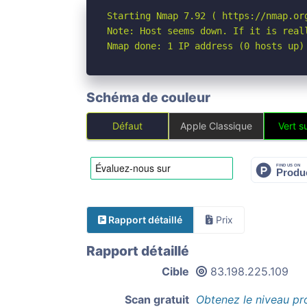
Starting Nmap 7.92 ( https://nmap.org
Note: Host seems down. If it is real
Nmap done: 1 IP address (0 hosts up)
Schéma de couleur
Défaut
Apple Classique
Vert su
Rapport détaillé
Prix
Rapport détaillé
Cible
83.198.225.109
Scan gratuit
Obtenez le niveau pr