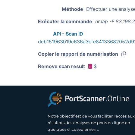
Méthode
Effectuer une analys
Exécuter la commande
nmap -F 83.198.
API - Scan ID
dcb151963b19c636a3efe84133682052d9
Copier le rapport de numérisation
Remove scan result
$
Notre objectif est de vous faciliter l'accès aux
résultats des analyses de ports en ligne en
quelques clics seulement.