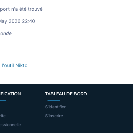
port n'a été trouvé
ay 2026 22:40
onde
r l'outil Nikto
IFICATION
TABLEAU DE BORD
S'identifier
rite
S'inscrire
essionnelle