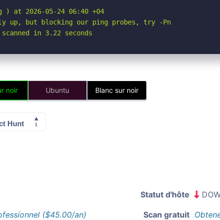
 ) at 2026-05-24 06:40 +04

ly up, but blocking our ping probes, try -Pn

 scanned in 3.22 seconds
r noir
Ubuntu
Blanc sur noir
Statut d'hôte
DOW
ofessionnel ($45.00/an)
Scan gratuit
Obtene