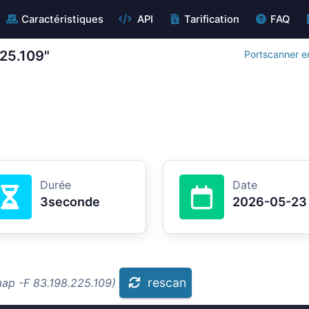
Caractéristiques
API
Tarification
FAQ
225.109"
Portscanner en
Durée
Date
3seconde
2026-05-23
rescan
map -F 83.198.225.109)