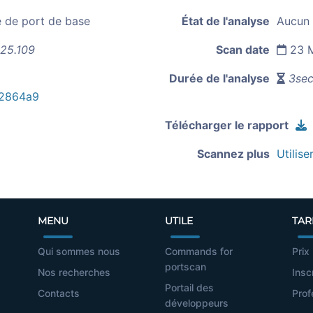
e de port de base
État de l'analyse
Aucun 
225.109
Scan date
23 M
Durée de l'analyse
3sec
2864a9
Télécharger le rapport
Scannez plus
Utilise
MENU
UTILE
TAR
Qui sommes nous
Commands for
Prix
portscan
Nos recherches
Insc
Portail des
Contacts
Prof
développeurs