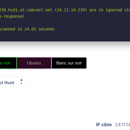
239.hsd1.ut.comcast.net (24.11.14.239) are in ignored sta
-response)

scanned in 24.65 seconds
r noir
Ubuntu
Blanc sur noir
IP cible
24.11.1