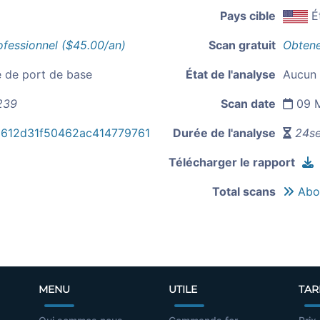
Pays cible
É
ofessionnel ($45.00/an)
Scan gratuit
Obtene
e de port de base
État de l'analyse
Aucun 
.239
Scan date
09 M
612d31f50462ac414779761
Durée de l'analyse
24se
Télécharger le rapport
Total scans
Abou
MENU
UTILE
TAR