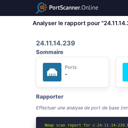
Analyser le rapport pour "24.11.14
24.11.14.239
Sommaire
Ports
-
Rapporter
Effectuer une analyse de port de base (nm
Nmap scan report for c-24-11-14-239.h