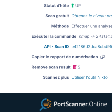
Statut d'hôte
UP
Scan gratuit
Obtenez le niveau pr
Méthode
Effectuer une analys
Exécuter la commande
nmap -F 24.11.14
API - Scan ID
e42186d2dea8cbd95
Copier le rapport de numérisation
Remove scan result
$
Scannez plus
Utiliser l'outil Nikto