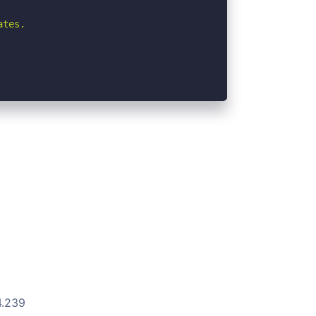
tes.

4.239