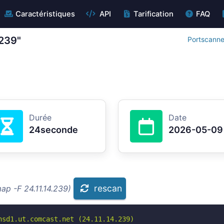
Caractéristiques
API
Tarification
FAQ
.239"
Portscanne
Durée
Date
24seconde
2026-05-09
rescan
ap -F 24.11.14.239)
sd1.ut.comcast.net (24.11.14.239)
