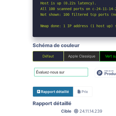
Host is up (0.22s latency).

All 100 scanned ports on c-24-11-14-
Not shown: 100 filtered tcp ports (no
Nmap done: 1 IP address (1 host up) 
Schéma de couleur
Défaut
Apple Classique
Vert su
Rapport détaillé
Prix
Rapport détaillé
Cible
24.11.14.239