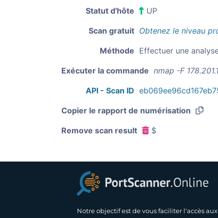
Statut d'hôte
UP
Scan gratuit
Obtenez le niveau pr
Méthode
Effectuer une analys
Exécuter la commande
nmap -F 178.201.
API - Scan ID
eb069ee96cd167eb7
Copier le rapport de numérisation
Remove scan result
$
Notre objectif est de vous faciliter l'accès aux