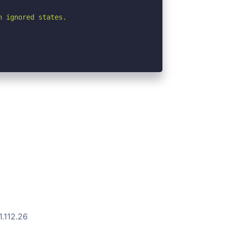
 ignored states.

1.112.26