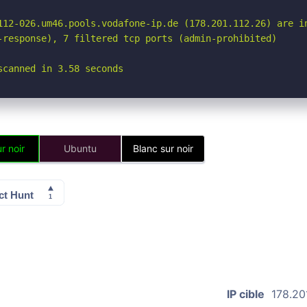
112-026.um46.pools.vodafone-ip.de (178.201.112.26) are in
-response), 7 filtered tcp ports (admin-prohibited)

scanned in 3.58 seconds
r noir
Ubuntu
Blanc sur noir
IP cible
178.20