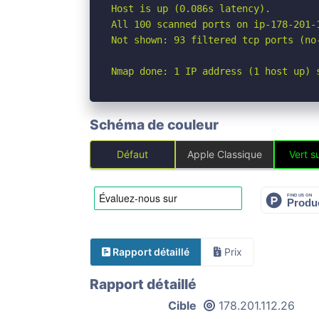
Host is up (0.086s latency).

All 100 scanned ports on ip-178-201-
Not shown: 93 filtered tcp ports (no
Nmap done: 1 IP address (1 host up) 
Schéma de couleur
Défaut
Apple Classique
Vert su
Rapport détaillé
Prix
Rapport détaillé
Cible
178.201.112.26