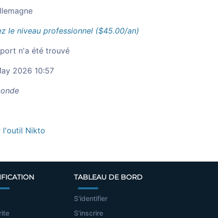
llemagne
z le niveau professionnel ($45.00/an)
port n'a été trouvé
ay 2026 10:57
onde
r l'outil Nikto
IFICATION
TABLEAU DE BORD
S'identifier
rite
S'inscrire