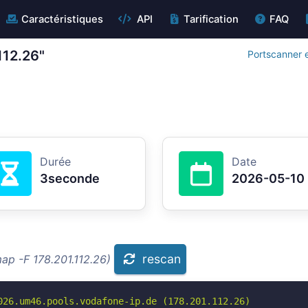
Caractéristiques
API
Tarification
FAQ
112.26"
Portscanner e
Durée
Date
3seconde
2026-05-10
rescan
ap -F 178.201.112.26)
026.um46.pools.vodafone-ip.de (178.201.112.26)
