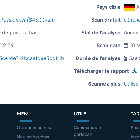
Pays cible
A
ofessionnel ($45.00/an)
Scan gratuit
Obtene
e de port de base
État de l'analyse
Aucun 
112.26
Scan date
10 M
5ce1de712bcaafdae5ddb1b
Durée de l'analyse
3sec
Télécharger le rapport
Scannez plus
Utilise
MENU
UTILE
TAR
Qui sommes nous
Commands for
Prix
portscan
Nos recherches
Insc