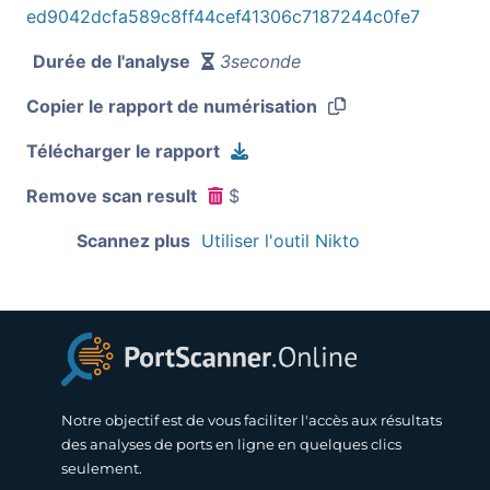
ed9042dcfa589c8ff44cef41306c7187244c0fe7
Durée de l'analyse
3seconde
Copier le rapport de numérisation
Télécharger le rapport
Remove scan result
$
Scannez plus
Utiliser l'outil Nikto
Notre objectif est de vous faciliter l'accès aux résultats
des analyses de ports en ligne en quelques clics
seulement.