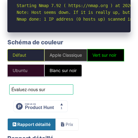
Starting Nmap 7.92 ( https://nmap.org ) at 2026-04
Note: Host seems down. If it is really up, but bl
Nmap done: 1 IP address (0 hosts up) scanned in 3
Schéma de couleur
Défaut
Apple Classique
Vert sur noir
Ubuntu
Blanc sur noir
Rapport détaillé
Prix