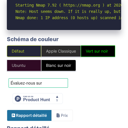
Starting Nmap 7.92 ( https://nmap.org ) at 2026-05
Note: Host seems down. If it is really up, but bl
Nmap done: 1 IP address (0 hosts up) scanned in 3
Schéma de couleur
Défaut
Apple Classique
Vert sur noir
Ubuntu
Blanc sur noir
Rapport détaillé
Prix