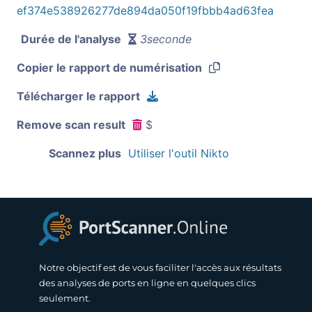
ef374e538926277de894da050f19fbbb4ad63fea
Durée de l'analyse
3seconde
Copier le rapport de numérisation
Télécharger le rapport
Remove scan result
$
Scannez plus
Utiliser l'outil Nikto
Notre objectif est de vous faciliter l'accès aux résultats
des analyses de ports en ligne en quelques clics
seulement.