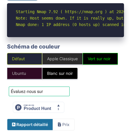
Starting Nmap 7.92 ( https://nmap.org ) at 2026-04
Note: Host seems down. If it is really up, but bl
Nmap done: 1 IP address (0 hosts up) scanned in 3
Schéma de couleur
Défaut
Apple Classique
Vert sur noir
Ubuntu
Blanc sur noir
Rapport détaillé
Prix