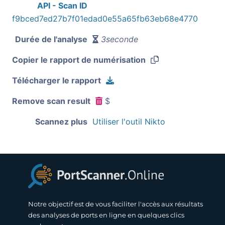
API - Scan ID
f9bced7ed27b7f01edad0e55a65fb63eb68e4770
Durée de l'analyse
3seconde
Copier le rapport de numérisation
Télécharger le rapport
Remove scan result
$
Scannez plus
Utiliser l'outil Nikto
Notre objectif est de vous faciliter l'accès aux résultats
des analyses de ports en ligne en quelques clics