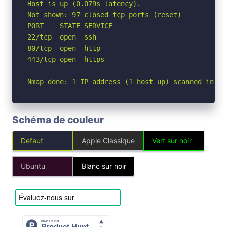
Host is up (0.079s latency).

Not shown: 97 closed tcp ports (reset)

PORT    STATE SERVICE

22/tcp  open  ssh

80/tcp  open  http

443/tcp open  https

Nmap done: 1 IP address (1 host up) scanned in 1.
Schéma de couleur
Défaut
Apple Classique
Vert sur noir
Ubuntu
Blanc sur noir