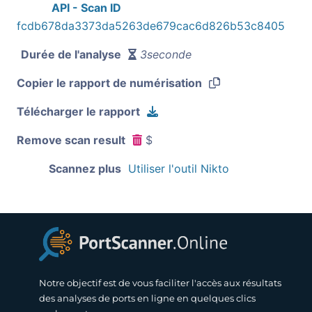
API - Scan ID
fcdb678da3373da5263de679cac6d826b53c8405
Durée de l'analyse
3seconde
Copier le rapport de numérisation
Télécharger le rapport
Remove scan result
$
Scannez plus
Utiliser l'outil Nikto
Notre objectif est de vous faciliter l'accès aux résultats
des analyses de ports en ligne en quelques clics