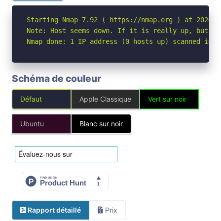
Starting Nmap 7.92 ( https://nmap.org ) at 2026-04
Note: Host seems down. If it is really up, but bl
Nmap done: 1 IP address (0 hosts up) scanned in 3
Schéma de couleur
Défaut
Apple Classique
Vert sur noir
Ubuntu
Blanc sur noir
Rapport détaillé
Prix