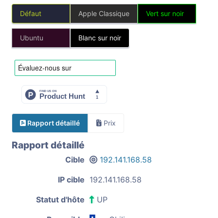
Défaut
Apple Classique
Vert sur noir
Ubuntu
Blanc sur noir
Rapport détaillé
Prix
Rapport détaillé
Cible
192.141.168.58
IP cible
192.141.168.58
Statut d'hôte
UP