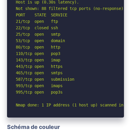
Host is up (0.30s latency).

Not shown: 88 filtered tcp ports (no-response)

PORT    STATE  SERVICE

21/tcp  open   ftp

22/tcp  closed ssh

25/tcp  open   smtp

53/tcp  open   domain

80/tcp  open   http

110/tcp open   pop3

143/tcp open   imap

443/tcp open   https

465/tcp open   smtps

587/tcp open   submission

993/tcp open   imaps

995/tcp open   pop3s

Nmap done: 1 IP address (1 host up) scanned in 6.
Schéma de couleur