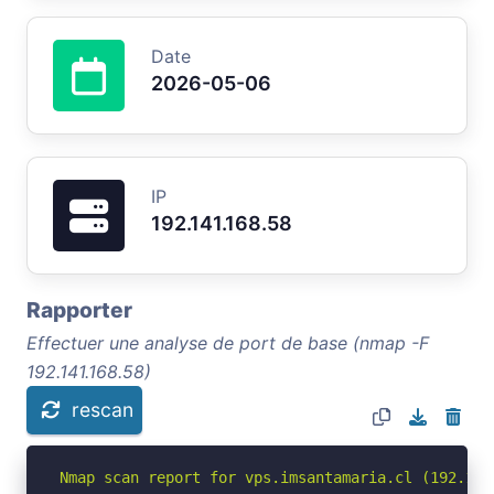
Date
2026-05-06
IP
192.141.168.58
Rapporter
Effectuer une analyse de port de base (nmap -F
192.141.168.58)
rescan
Nmap scan report for vps.imsantamaria.cl (192.141.