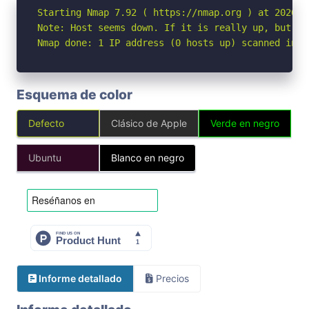
Starting Nmap 7.92 ( https://nmap.org ) at 2026-05
Note: Host seems down. If it is really up, but bl
Nmap done: 1 IP address (0 hosts up) scanned in 3
Esquema de color
Defecto
Clásico de Apple
Verde en negro
Ubuntu
Blanco en negro
Informe detallado
Precios