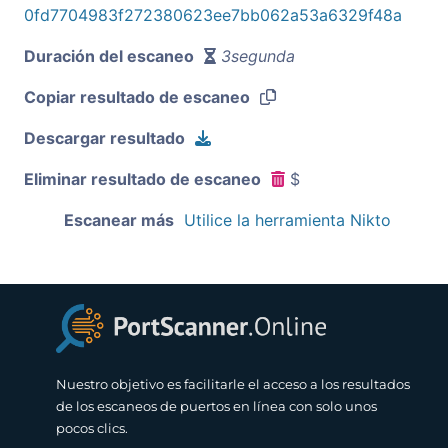
0fd7704983f272380623ee7bb062a53a6329f48a
Duración del escaneo
3segunda
Copiar resultado de escaneo
Descargar resultado
Eliminar resultado de escaneo
$
Escanear más
Utilice la herramienta Nikto
Nuestro objetivo es facilitarle el acceso a los resultados
de los escaneos de puertos en línea con solo unos
pocos clics.