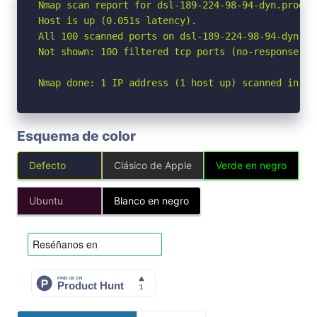
Nmap scan report for dsl-189-224-98-94-dyn.prod-i
Host is up (0.051s latency).

All 100 scanned ports on dsl-189-224-98-94-dyn.pr
Not shown: 100 filtered tcp ports (no-response)

Nmap done: 1 IP address (1 host up) scanned in 7.
Esquema de color
Defecto
Clásico de Apple
Verde en negro
Ubuntu
Blanco en negro