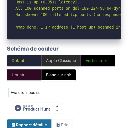
Host is up (0.051s latency).

All 100 scanned ports on dsl-189-224-98-94-dyn.pr
Not shown: 100 filtered tcp ports (no-response)

Nmap done: 1 IP address (1 host up) scanned in 7.
Schéma de couleur
Défaut
Apple Classique
Vert sur noir
Ubuntu
Blanc sur noir
Rapport détaillé
Prix