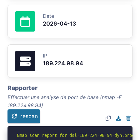
Date
2026-04-13
IP
189.224.98.94
Rapporter
Effectuer une analyse de port de base (nmap -F
189.224.98.94)
rescan
Nmap scan report for dsl-189-224-98-94-dyn.prod-i