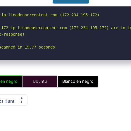
.ip.linodeusercontent.com (172.234.195.172)

-172.ip.linodeusercontent.com (172.234.195.172) are in ig
-response)

scanned in 19.77 seconds
 en negro
Ubuntu
Blanco en negro