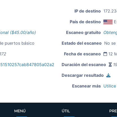
IP de destino
172.23
País de destino
E
ional ($45.00/año)
Escaneo gratuito
Obteng
de puertos básico
Estado del escaneo
No se
172
Fecha de escaneo
12 M
151510257cab847805a02a2
Duración del escaneo
19
Descargar resultado
Escanear más
Utilice
MENÚ
ÚTIL
PRE