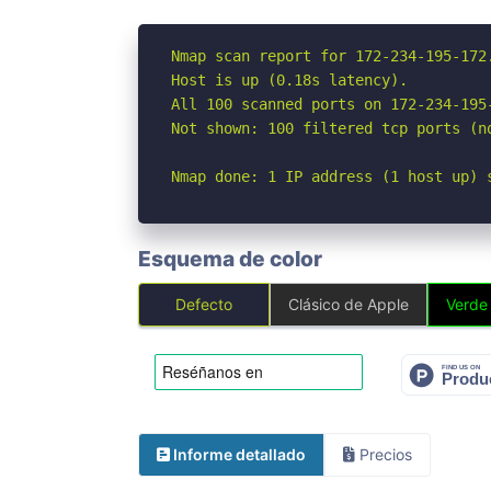
Nmap scan report for 172-234-195-172
Host is up (0.18s latency).

All 100 scanned ports on 172-234-195
Not shown: 100 filtered tcp ports (no
Nmap done: 1 IP address (1 host up) 
Esquema de color
Defecto
Clásico de Apple
Verde
Informe detallado
Precios