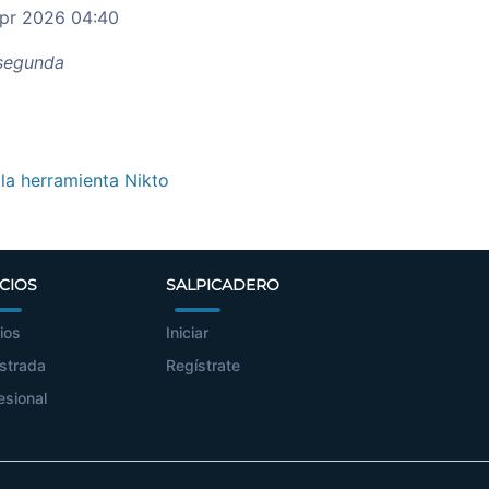
pr 2026 04:40
egunda
 la herramienta Nikto
CIOS
SALPICADERO
ios
Iniciar
strada
Regístrate
esional