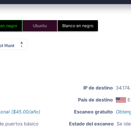
 en negro
Ubuntu
Blanco en negro
IP de destino
34.174
País de destino
E
ional ($45.00/año)
Escaneo gratuito
Obteng
de puertos básico
Estado del escaneo
Se ide