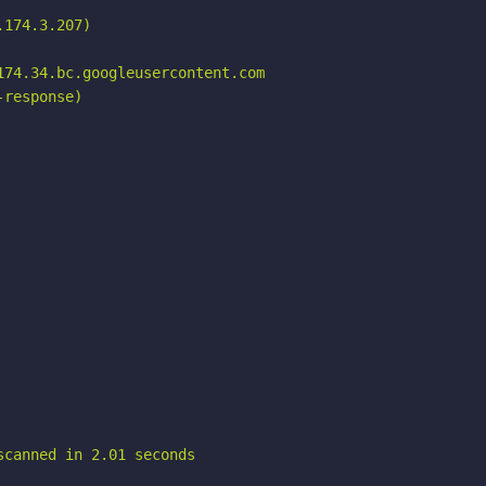
174.3.207)

74.34.bc.googleusercontent.com

response)

scanned in 2.01 seconds