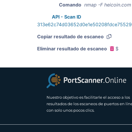
Comando
nmap -F heicoin.com
API - Scan ID
313e62c74d03652d0e1e50208fdce7552
Copiar resultado de escaneo
Eliminar resultado de escaneo
$
Nuestro objetivo es facilitarle el acceso a los
resultados de los escaneos de puertos en lín
con solo unos pocos clics.