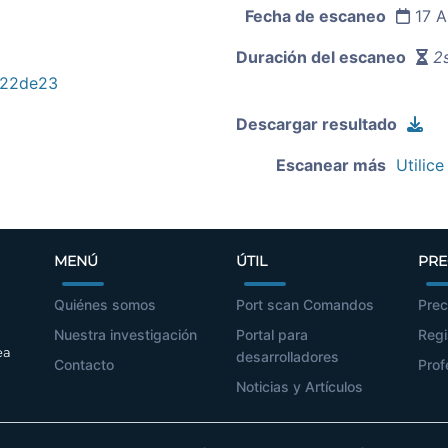
Fecha de escaneo
17 A
Duración del escaneo
2s
922de23
Descargar resultado
Escanear más
Utilice
MENÚ
ÚTIL
PRE
Quiénes somos
Port scan Comandos
Prec
Nuestra investigación
Portal para
Regi
ea
desarrolladores
Contacto
Prof
Noticias y Artículos