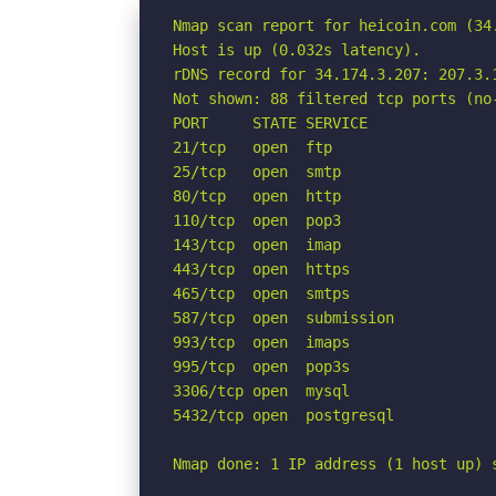
Nmap scan report for heicoin.com (34.
Host is up (0.032s latency).

rDNS record for 34.174.3.207: 207.3.1
Not shown: 88 filtered tcp ports (no-
PORT     STATE SERVICE

21/tcp   open  ftp

25/tcp   open  smtp

80/tcp   open  http

110/tcp  open  pop3

143/tcp  open  imap

443/tcp  open  https

465/tcp  open  smtps

587/tcp  open  submission

993/tcp  open  imaps

995/tcp  open  pop3s

3306/tcp open  mysql

5432/tcp open  postgresql

Nmap done: 1 IP address (1 host up) 