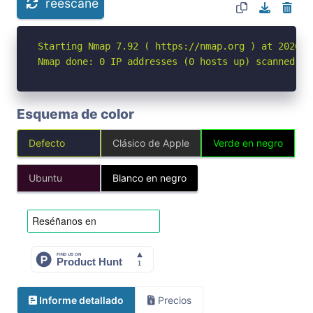
reescane
Starting Nmap 7.92 ( https://nmap.org ) at 2026-04
Nmap done: 0 IP addresses (0 hosts up) scanned in
Esquema de color
Defecto
Clásico de Apple
Verde en negro
Ubuntu
Blanco en negro
Informe detallado
Precios