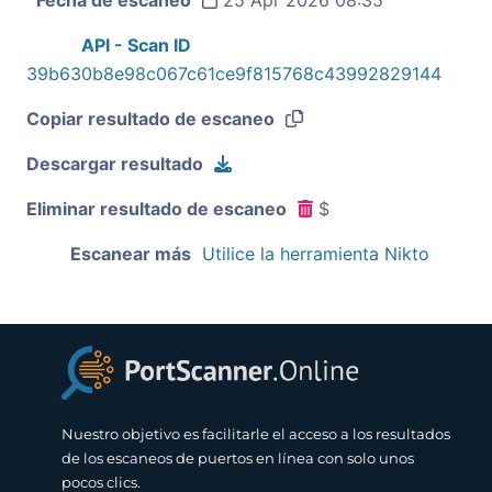
API - Scan ID
39b630b8e98c067c61ce9f815768c43992829144
Copiar resultado de escaneo
Descargar resultado
Eliminar resultado de escaneo
$
Escanear más
Utilice la herramienta Nikto
Nuestro objetivo es facilitarle el acceso a los resultados
de los escaneos de puertos en línea con solo unos
pocos clics.