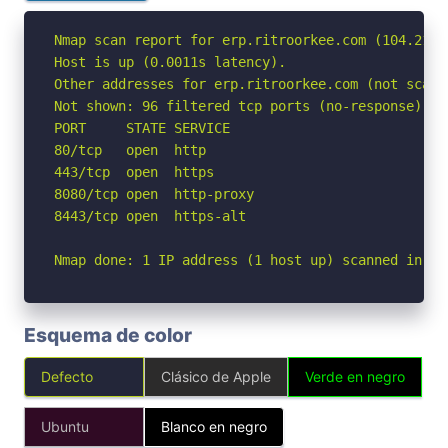
Nmap scan report for erp.ritroorkee.com (104.21.25
Host is up (0.0011s latency).

Other addresses for erp.ritroorkee.com (not scann
Not shown: 96 filtered tcp ports (no-response)

PORT     STATE SERVICE

80/tcp   open  http

443/tcp  open  https

8080/tcp open  http-proxy

8443/tcp open  https-alt

Nmap done: 1 IP address (1 host up) scanned in 2.
Esquema de color
Defecto
Clásico de Apple
Verde en negro
Ubuntu
Blanco en negro