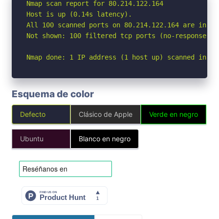
Nmap scan report for 80.214.122.164

Host is up (0.14s latency).

All 100 scanned ports on 80.214.122.164 are in ign
Not shown: 100 filtered tcp ports (no-response)

Nmap done: 1 IP address (1 host up) scanned in 7.
Esquema de color
Defecto
Clásico de Apple
Verde en negro
Ubuntu
Blanco en negro