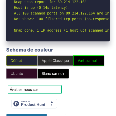
Nmap scan report for 80.214.122.164

Host is up (0.14s latency).

All 100 scanned ports on 80.214.122.164 are in ign
Not shown: 100 filtered tcp ports (no-response)

Nmap done: 1 IP address (1 host up) scanned in 7.
Schéma de couleur
Défaut
Apple Classique
Vert sur noir
Ubuntu
Blanc sur noir