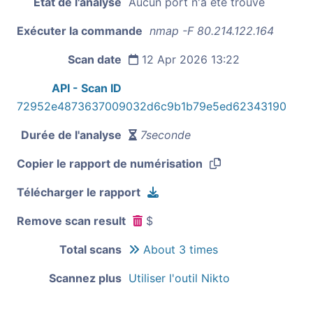
État de l'analyse
Aucun port n'a été trouvé
Exécuter la commande
nmap -F 80.214.122.164
Scan date
12 Apr 2026 13:22
API - Scan ID
72952e4873637009032d6c9b1b79e5ed62343190
Durée de l'analyse
7seconde
Copier le rapport de numérisation
Télécharger le rapport
Remove scan result
$
Total scans
About 3 times
Scannez plus
Utiliser l'outil Nikto