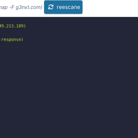
reescane
nmap -F g3nxt.com)
9.213.189)

response)
