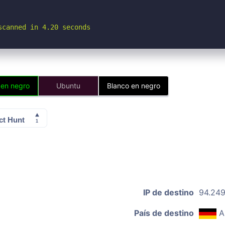
scanned in 4.20 seconds
 en negro
Ubuntu
Blanco en negro
IP de destino
94.249
País de destino
A