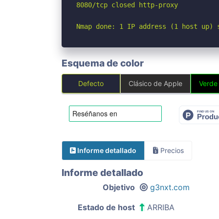
8080/tcp closed http-proxy

Nmap done: 1 IP address (1 host up) 
Esquema de color
Defecto
Clásico de Apple
Verde
Informe detallado
Precios
Informe detallado
Objetivo
g3nxt.com
Estado de host
ARRIBA