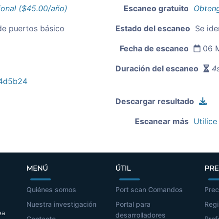
ional ($45.00/año)
Escaneo gratuito
Obteng
de puertos básico
Estado del escaneo
Se ide
Fecha de escaneo
06 M
Duración del escaneo
4s
4d5b24
Descargar resultado
Escanear más
Utilice
MENÚ
ÚTIL
PRE
Quiénes somos
Port scan Comandos
Prec
Nuestra investigación
Portal para
Regi
ea
desarrolladores
Contacto
Prof