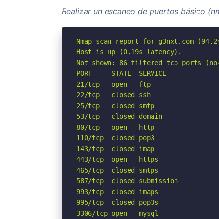
Realizar un escaneo de puertos básico (
Nmap scan report for g3nxt.com (94.24
Host is up (0.19s latency).

Not shown: 86 filtered tcp ports (no-
PORT     STATE  SERVICE

21/tcp   open   ftp

22/tcp   closed ssh

25/tcp   closed smtp

53/tcp   closed domain

80/tcp   open   http

110/tcp  closed pop3

143/tcp  closed imap

443/tcp  open   https

465/tcp  closed smtps

587/tcp  closed submission

993/tcp  closed imaps

995/tcp  closed pop3s

3306/tcp open   mysql
