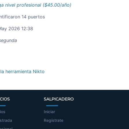
a nivel profesional ($45.00/año)
ntificaron 14 puertos
ay 2026 12:38
egunda
 la herramienta Nikto
CIOS
SALPICADERO
ios
Iniciar
strada
Regístrate
esional