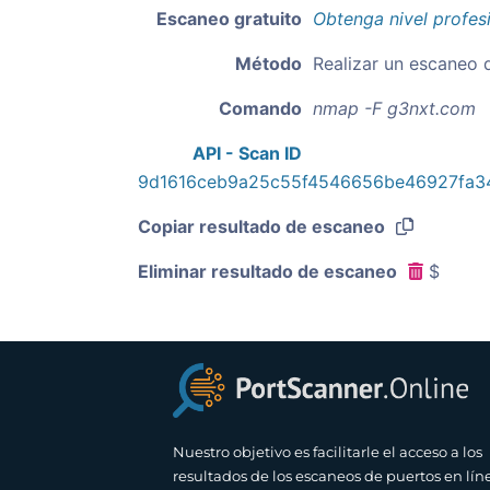
Escaneo gratuito
Obtenga nivel profes
Método
Realizar un escaneo 
Comando
nmap -F g3nxt.com
API - Scan ID
9d1616ceb9a25c55f4546656be46927fa3
Copiar resultado de escaneo
Eliminar resultado de escaneo
$
Nuestro objetivo es facilitarle el acceso a los
resultados de los escaneos de puertos en lín