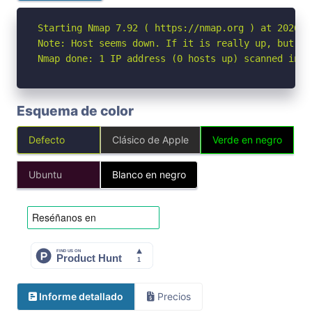
Starting Nmap 7.92 ( https://nmap.org ) at 2026-05
Note: Host seems down. If it is really up, but bl
Nmap done: 1 IP address (0 hosts up) scanned in 3
Esquema de color
Defecto
Clásico de Apple
Verde en negro
Ubuntu
Blanco en negro
Informe detallado
Precios