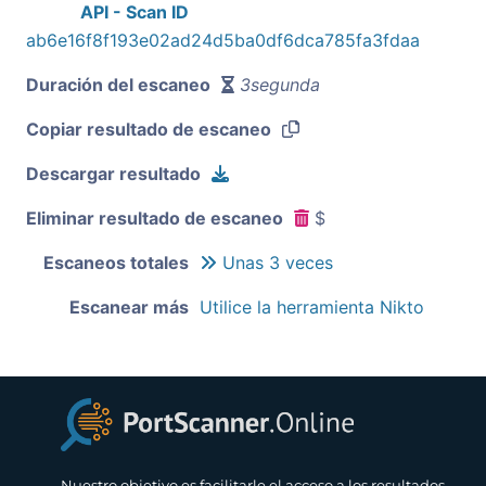
API - Scan ID
ab6e16f8f193e02ad24d5ba0df6dca785fa3fdaa
Duración del escaneo
3segunda
Copiar resultado de escaneo
Descargar resultado
Eliminar resultado de escaneo
$
Escaneos totales
Unas 3 veces
Escanear más
Utilice la herramienta Nikto
Nuestro objetivo es facilitarle el acceso a los resultados