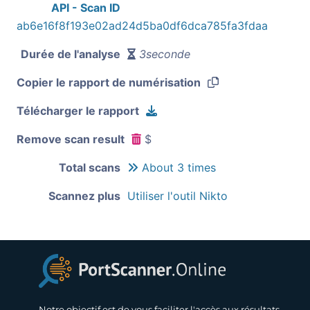
API - Scan ID
ab6e16f8f193e02ad24d5ba0df6dca785fa3fdaa
Durée de l'analyse
3seconde
Copier le rapport de numérisation
Télécharger le rapport
Remove scan result
$
Total scans
About 3 times
Scannez plus
Utiliser l'outil Nikto
Notre objectif est de vous faciliter l'accès aux résultats