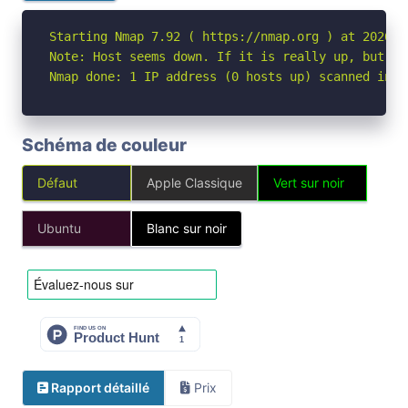
Starting Nmap 7.92 ( https://nmap.org ) at 2026-05
Note: Host seems down. If it is really up, but bl
Nmap done: 1 IP address (0 hosts up) scanned in 3
Schéma de couleur
Défaut
Apple Classique
Vert sur noir
Ubuntu
Blanc sur noir
Rapport détaillé
Prix