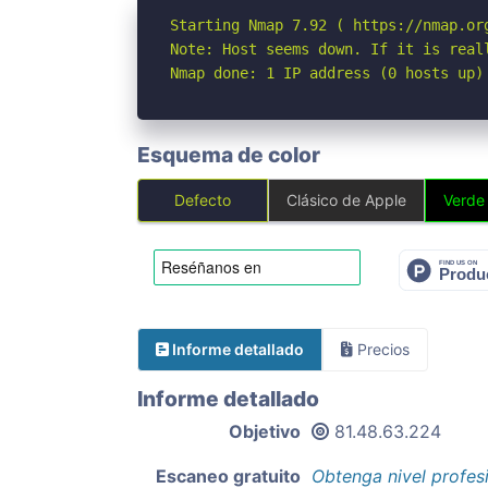
Starting Nmap 7.92 ( https://nmap.org
Note: Host seems down. If it is real
Nmap done: 1 IP address (0 hosts up)
Esquema de color
Defecto
Clásico de Apple
Verde
Informe detallado
Precios
Informe detallado
Objetivo
81.48.63.224
Escaneo gratuito
Obtenga nivel profes