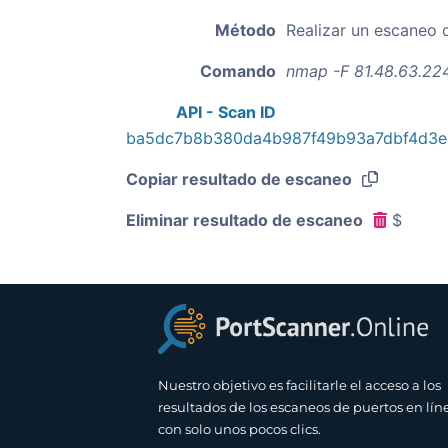
Método
Realizar un escaneo 
Comando
nmap -F 81.48.63.22
API - Scan ID
ba5dc7b8b380da4b987f49b93a7dbf4d3
Copiar resultado de escaneo
Eliminar resultado de escaneo
$
Nuestro objetivo es facilitarle el acceso a los
resultados de los escaneos de puertos en lín
con solo unos pocos clics.