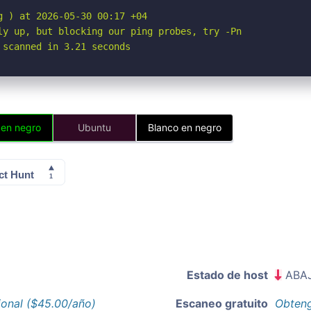
 ) at 2026-05-30 00:17 +04

ly up, but blocking our ping probes, try -Pn

 scanned in 3.21 seconds
 en negro
Ubuntu
Blanco en negro
Estado de host
ABA
ional ($45.00/año)
Escaneo gratuito
Obteng