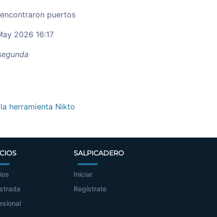
 encontraron puertos
ay 2026 16:17
egunda
 la herramienta Nikto
CIOS
SALPICADERO
ios
Iniciar
strada
Regístrate
esional