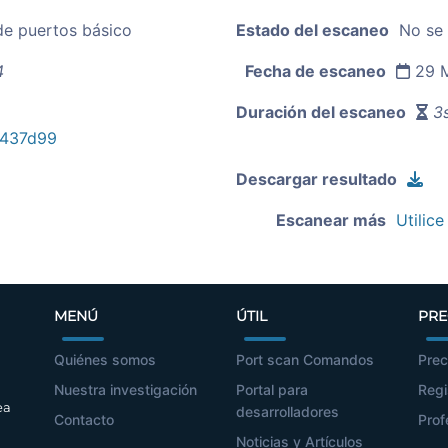
de puertos básico
Estado del escaneo
No se
4
Fecha de escaneo
29 M
Duración del escaneo
3s
e437d99
Descargar resultado
Escanear más
Utilice
MENÚ
ÚTIL
PRE
Quiénes somos
Port scan Comandos
Prec
Nuestra investigación
Portal para
Regi
ea
desarrolladores
Contacto
Prof
Noticias y Artículos