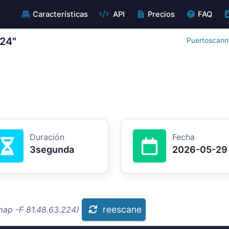
Características
API
Precios
FAQ
224"
Puertoscanne
Duración
Fecha
3segunda
2026-05-29
reescane
map -F 81.48.63.224)