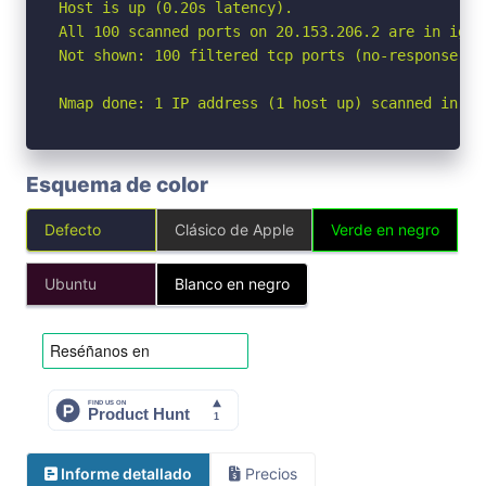
Host is up (0.20s latency).

All 100 scanned ports on 20.153.206.2 are in ignor
Not shown: 100 filtered tcp ports (no-response)

Nmap done: 1 IP address (1 host up) scanned in 21
Esquema de color
Defecto
Clásico de Apple
Verde en negro
Ubuntu
Blanco en negro
Informe detallado
Precios