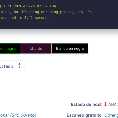
 ) at 2026-05-25 07:32 +04

ly up, but blocking our ping probes, try -Pn

 scanned in 3.42 seconds
 en negro
Ubuntu
Blanco en negro
Estado de host
ABA
ional ($45.00/año)
Escaneo gratuito
Obteng