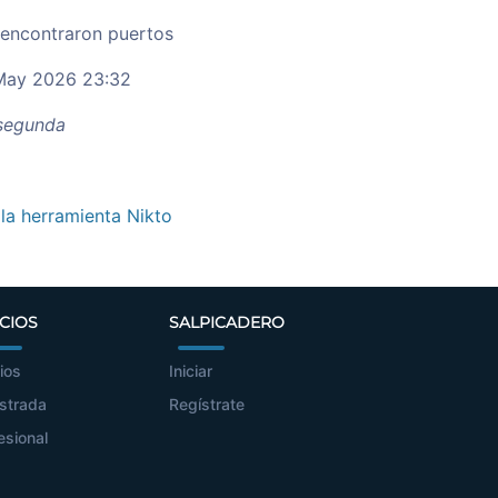
 encontraron puertos
ay 2026 23:32
egunda
 la herramienta Nikto
CIOS
SALPICADERO
ios
Iniciar
strada
Regístrate
esional