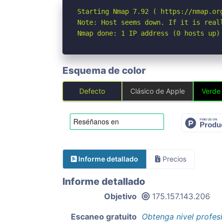
Starting Nmap 7.92 ( https://nmap.org
Note: Host seems down. If it is real
Nmap done: 1 IP address (0 hosts up)
Esquema de color
Defecto
Clásico de Apple
Verde
Informe detallado
Precios
Informe detallado
Objetivo
175.157.143.206
Escaneo gratuito
Obtenga nivel profes