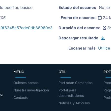
de puertos básico
Estado del escaneo
No se
206
Fecha de escaneo
24 M
c9f6245c57ede0db86960c3
Duración del escaneo
3s
Descargar resultado
Escanear más
Utilice
MENÚ
ÚTIL
PRE
Quiénes somos
Port scan Comandos
Prec
Nuestra investigación
Portal para
Regi
ea
desarrolladores
Contacto
Prof
Noticias y Artículos