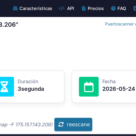
Características
API
Precios
FAQ
3.206"
Puertoscanner e
Duración
Fecha
3segunda
2026-05-24
reescane
map -F 175.157.143.206)