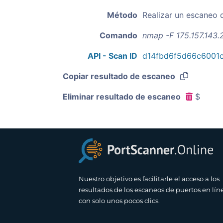
Método
Realizar un escaneo 
Comando
nmap -F 175.157.143.
API - Scan ID
d14fbd6f5d66c6001
Copiar resultado de escaneo
Eliminar resultado de escaneo
$
Nuestro objetivo es facilitarle el acceso a los
resultados de los escaneos de puertos en lín
con solo unos pocos clics.