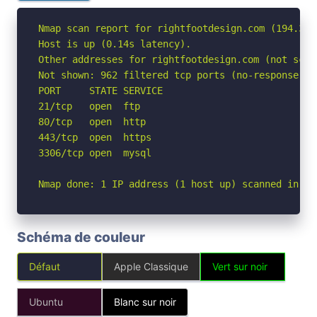
Nmap scan report for rightfootdesign.com (194.36.1
Host is up (0.14s latency).

Other addresses for rightfootdesign.com (not scan
Not shown: 962 filtered tcp ports (no-response), 
PORT     STATE SERVICE

21/tcp   open  ftp

80/tcp   open  http

443/tcp  open  https

3306/tcp open  mysql

Nmap done: 1 IP address (1 host up) scanned in 10
Schéma de couleur
Défaut
Apple Classique
Vert sur noir
Ubuntu
Blanc sur noir