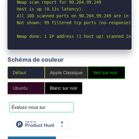
Nmap scan report for 90.204.99.249

Host is up (0.11s latency).

All 100 scanned ports on 90.204.99.249 are in igno
Not shown: 99 filtered tcp ports (no-response), 1
Nmap done: 1 IP address (1 host up) scanned in 12
Schéma de couleur
Défaut
Apple Classique
Vert sur noir
Ubuntu
Blanc sur noir